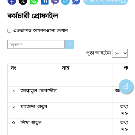
আপনার মতামত প্রদান করুন
কর্মচারী প্রোফাইল
এডভান্সড অপশনগুলো দেখান
পৃষ্ঠা আইটেম
নং
নাম
পদবি
১
জান্নাতুল ফেরদৌস
অফিস সহ
২
মাজেদা খাতুন
তথ্যসেব
সহকার
৩
শিখা খাতুন
তথ্যসেব
সহকার